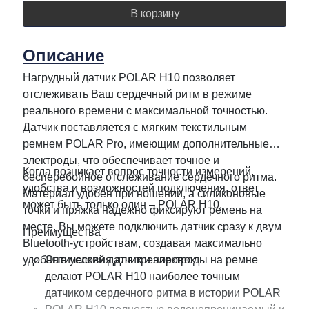
В корзину
Описание
Нагрудный датчик POLAR H10 позволяет
отслеживать Ваш сердечный ритм в режиме
реального времени с максимальной точностью.
Датчик поставляется с мягким текстильным
ремнем POLAR Pro, имеющим дополнительные
электроды, что обеспечивает точное и
Когда возникает вопрос точности измерений,
бесперебойное отслеживание сердечного ритма.
удобства и возможностей подключения, ответ
Материал удобен при ношении, а силиконовые
может быть только один – POLAR H10.
точки и пряжка надежно фиксируют ремень на
месте. Вы можете подключить датчик сразу к двум
Преимущества
Bluetooth-устройствам, создавая максимально
удобные условия для тренировок.
Оптический датчик и электроды на ремне
делают POLAR H10 наиболее точным
датчиком сердечного ритма в истории POLAR