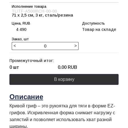
TL\TF-A5008\CH-00-00
71 х 2,5 см, 3 кг, сталь/резина
4 490
Товар на складе
<
>
Промежуточный итог:
0 шт
0.00
RUB
В корзину
Описание
Кривой гриф – это рукоятка для тяги в форме EZ-
грифов. Искривленная форма снимает нагрузку с
запястий и позволяет использовать хват разной
ширины.