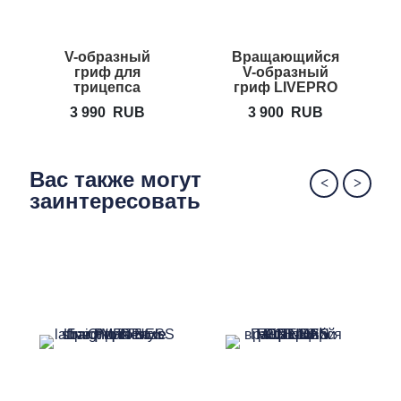
V-образный
Вращающийся
гриф для
V-образный
трицепса
гриф LIVEPRO
LIVEPRO Deluxe
Deluxe
3 990
RUB
3 900
RUB
Tricep V-bar
revolving V-bar
Вас также могут
заинтересовать