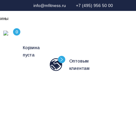
info@mfitness.ru
+7 (495) 956 50 00
зины
Корзина
пуста
Оптовым
клиентам