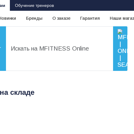
ам
Обучение тренеров
Новинки
Бренды
О заказе
Гарантия
Наши мага
г
на складе