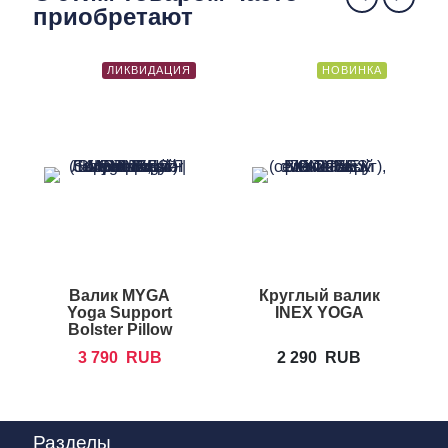
приобретают
ЛИКВИДАЦИЯ
НОВИНКА
Валик MYGA
Круглый валик
Yoga Support
INEX YOGA
H
Bolster Pillow
S
(дом.)
3 790
RUB
2 290
RUB
Разделы