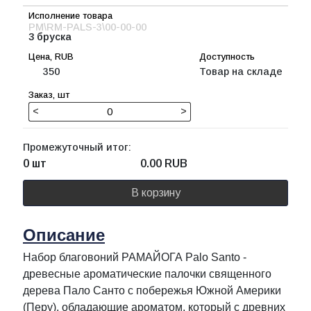
РМ\RM-PALS-3\00-00-00
3 бруска
350
Товар на складе
<
>
Промежуточный итог:
0 шт
0.00
RUB
В корзину
Описание
Набор благовоний РАМАЙОГА Palo Santo -
древесные ароматические палочки священного
дерева Пало Санто с побережья Южной Америки
(Перу), обладающие ароматом, который с древних