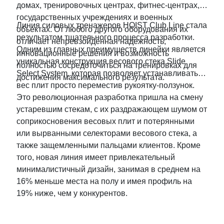
домах, тренировочных центрах, фитнес-центрах,
государственных учреждениях и военных
Линия силовых тренажеров HOIST Club Line стала
объектах. От любого другого оборудования их
результатом тщательного процесса разработки.
отличает непревзойденная надежность,
Одним из главных преимуществ линейки является
инновационные решения и возможность
уникальная конструкция весового стека Slide
полностью сосредоточиться на тренировках для
Select System, которая позволяет устанавливать
достижения максимального результата.
вес плит просто переместив рукоятку-ползунок.
Это революционная разработка пришла на смену
устаревшим стекам, с их раздражающем шумом от
соприкосновения весовых плит и потерянными
или вырванными селекторами весового стека, а
также защемленными пальцами клиентов. Кроме
того, новая линия имеет привлекательный
минималистичный дизайн, занимая в среднем на
16% меньше места на полу и имея профиль на
19% ниже, чем у конкурентов.