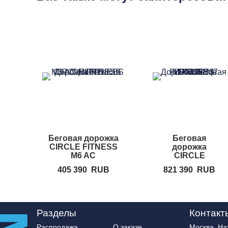
Беговая дорожка
Беговая
CIRCLE FITNESS
дорожка
M6 AC
CIRCLE
FITNESS M7L
405 390
RUB
821 390
RUB
Разделы
Контакт
Распродажа
О заказе
Москва, Нах