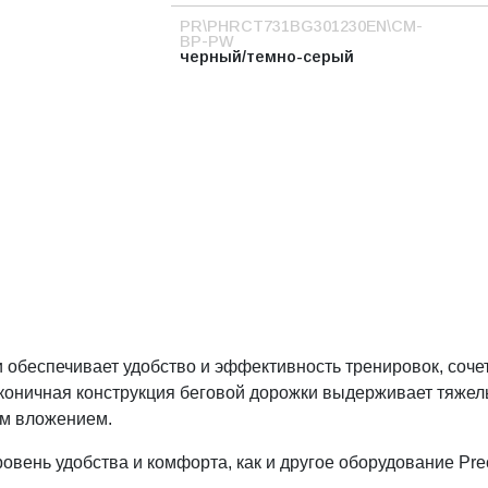
PR\PHRCT731BG301230EN\CM-
BP-PW
черный/темно-серый
обеспечивает удобство и эффективность тренировок, сочет
аконичная конструкция беговой дорожки выдерживает тяжел
ым вложением.
вень удобства и комфорта, как и другое оборудование Prec