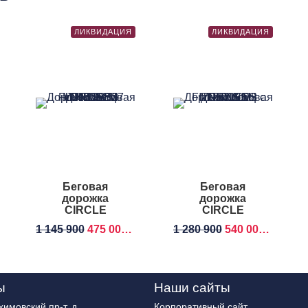
ЛИКВИДАЦИЯ
ЛИКВИДАЦИЯ
Беговая
Беговая
дорожка
дорожка
CIRCLE
CIRCLE
FITNESS M7L E
FITNESS M8 E
1 145 900
475 000
RUB
1 280 900
540 000
RUB
Plus
Plus
ы
Наши сайты
имовский пр-т, д.
Корпоративный сайт