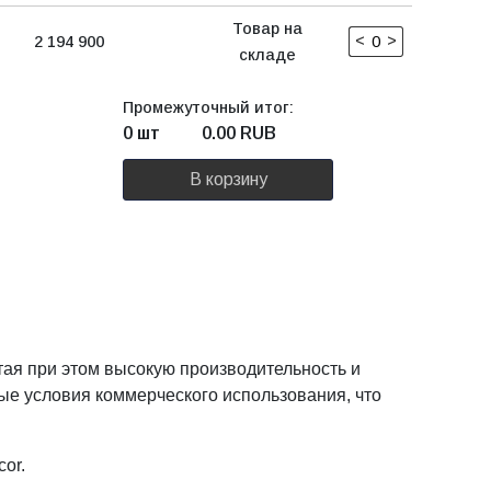
Товар на
<
>
2 194 900
складе
Промежуточный итог:
0 шт
0.00
RUB
В корзину
ая при этом высокую производительность и
ые условия коммерческого использования, что
or.