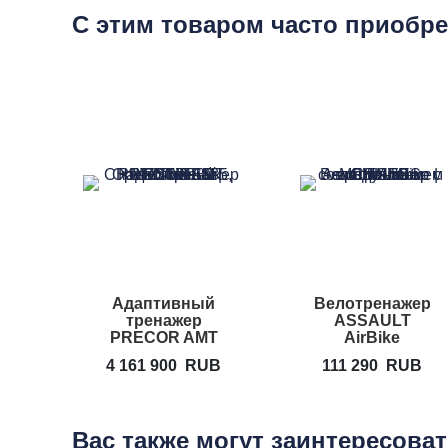
С этим товаром часто приобр
Адаптивный
Велотренажер
тренажер
ASSAULT
PRECOR AMT
AirBike
Open Stride 885
4 161 900
RUB
111 290
RUB
Вас также могут заинтересова