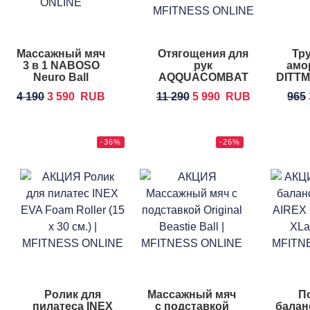
Массажный мяч
Отягощения для
Тр
3 в 1 NABOSO
рук
амо
Neuro Ball
AQQUACOMBAT
DITTM
GLOVES
4 190
3 590
RUB
11 290
5 990
RUB
965
-36%
-26%
Ролик для
Массажный мяч
П
пилатеса INEX
с подставкой
балан