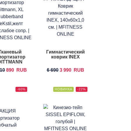
Тканевый
Гимнастический
мортизатор
коврик INEX
DITTMANN
ubberband
010
890
RUB
6 690
3 990
RUB
TeKstil
-60%
НОВИНКА
-22%