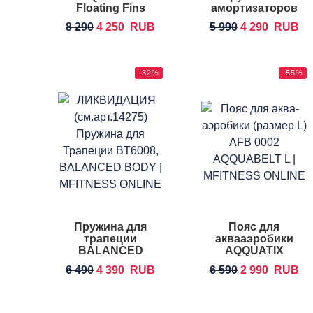
Floating Fins
амортизаторов
REEBOK Power
8 290
4 250
RUB
5 990
4 290
RUB
Tube Set
-32%
-55%
Пружина для
Пояс для
трапеции
аквааэробики
BALANCED
AQQUATIX
BODY
Aqquabelt
6 490
4 390
RUB
6 590
2 990
RUB