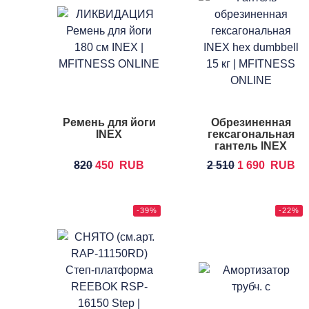
Ремень для йоги
Обрезиненная
INEX
гексагональная
гантель INEX
Hex Dumbbell
820
450
RUB
2 510
1 690
RUB
-39%
-22%