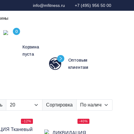
info@mfitness.ru
+7 (495) 956 50 00
зины
Корзина
пуста
Оптовым
клиентам
ь
Сортировка
-12%
-40%