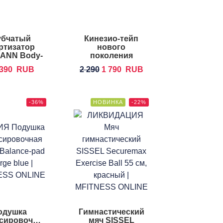
убчатый
Кинезио-тейп
ртизатор
нового
ANN Body-
поколения
Ring
SISSEL EPIFLOW
390
RUB
2 290
1 790
RUB
-36%
НОВИНКА
-22%
одушка
Гимнастический
сировочная
мяч SISSEL