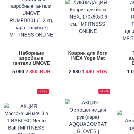
Наборные
Коврик для йоги
аэробные
INEX Yoga Mat
а
гантели UMOVE
R
5 090
2 850
RUB
2 880
1 490
RUB
1 
-14%
-47%