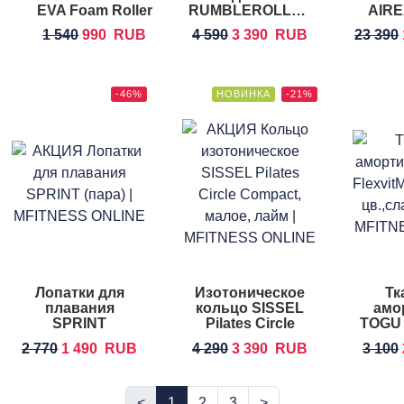
EVA Foam Roller
RUMBLEROLLER
AIRE
Original Beastie
Pa
1 540
990
RUB
4 590
3 390
RUB
23 390
Ball
-46%
НОВИНКА
-21%
Лопатки для
Изотоническое
Тк
плавания
кольцо SISSEL
амо
SPRINT
Pilates Circle
TOGU F
AQUATICS Trax
Compact
2 770
1 490
RUB
4 290
3 390
RUB
3 100
Paddles
<
1
2
3
>