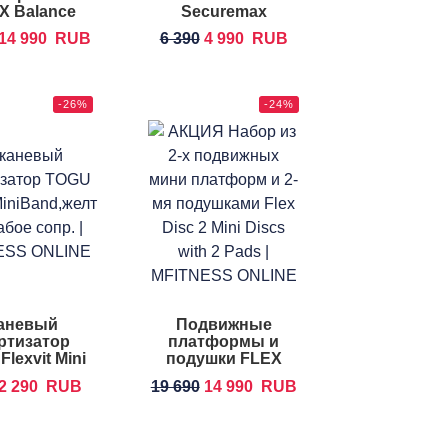
X Balance
Securemax
d XLarge
Exercise Ball
14 990
RUB
6 390
4 990
RUB
-26%
-24%
аневый
Подвижные
ртизатор
платформы и
lexvit Mini
подушки FLEX
Band
DISC 2 Mini Discs
2 290
RUB
19 690
14 990
RUB
with 2 Pads