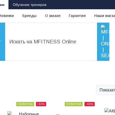
ам
Обучение тренеров
Новинки
Бренды
О заказе
Гарантия
Наши мага
г
Показат
НОВИНКА
-44%
НОВИНКА
-48%