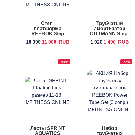
Степ-
Трубчатый
платформа
амортизатор
REEBOK Step
DITTMANN Step-
Tube
18 090
11 000
RUB
1 920
1 490
RUB
-49%
-28%
Ласты SPRINT
Набор
AQUATICS
трубчатых