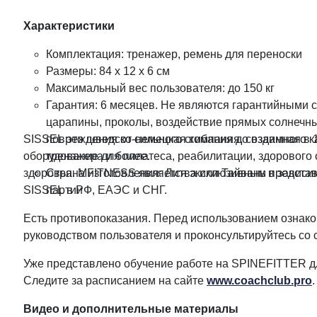
Характеристики
Комплектация: тренажер, ремень для переноски
Размеры: 84 х 12 х 6 см
Максимальный вес пользователя: до 150 кг
Гарантия: 6 месяцев. Не являются гарантийными с
царапины, проколы, воздействие прямых солнечны
SISSEL это шведско-немецкая компания, созданная в 1
повреждения от сильного сгибания до взаимного к
оборудование для пилатеса, реабилитации, здорового 
тренажера и более.
здоровья. MFITNESS является эксклюзивным предста
Страна изготовления: Литва или Тайвань в зависим
SISSEL в РФ, ЕАЭС и СНГ.
партии
Есть противопоказания. Перед использованием ознак
руководством пользователя и проконсультируйтесь со 
Уже представлено обучение работе на SPINEFITTER дл
Следите за расписанием на сайте
www.coachclub.pro
.
Видео и дополнительные материалы