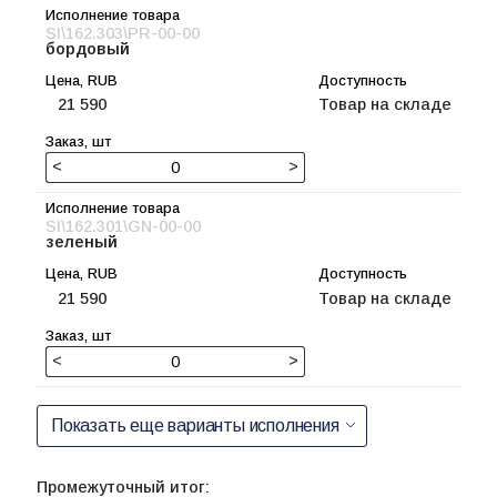
SI\162.303\PR-00-00
бордовый
21 590
Товар на складе
<
>
SI\162.301\GN-00-00
зеленый
21 590
Товар на складе
<
>
Показать еще варианты исполнения
Промежуточный итог: