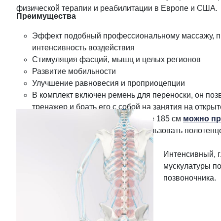
физической терапии и реабилитации в Европе и США.
Преимущества
Эффект подобный профессиональному массажу, п
интенсивность воздействия
Стимуляция фасций, мышц и целых регионов
Развитие мобильности
Улучшение равновесия и проприоцепции
В комплект включен ремень для переноски, он поз
тренажер и брать его с собой на занятия на откры
Для пользователей ростом выше 185 см
можно пр
удлинитель
, также можно использовать полотен
подушку для шеи
Интенсивный, г
мускулатуры по
позвоночника.