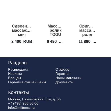
Cдвоенный
Массажный
Оригинальный
С
массажный
ролик
массажный
м
мяч
TOGU
ролл
LIVEPRO
Bodybone
PERFORM
2 400
RUB
6 490
RUB
11 890
RUB
1
Peanut
BETTER
Massage
Rollga
Roller
PRO
ROLLER
Разделы
Распродажа
О заказе
Новинки
Гарантия
Бренды
Наши магазины
Гарантия лучшей цены
Документы
Контакты
Москва, Нахимовский пр-т, д. 56
+7 (495) 956 50 00
info@mfitness.ru