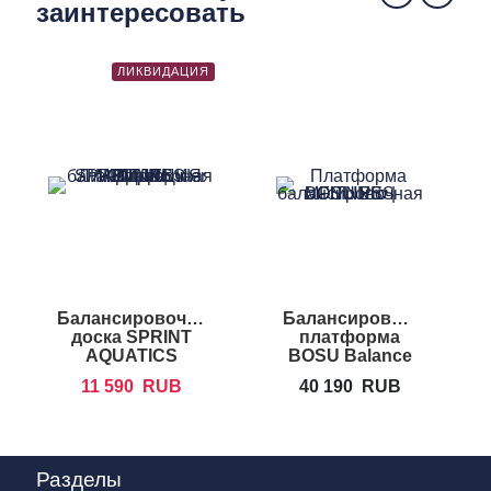
заинтересовать
ЛИКВИДАЦИЯ
Балансировочная
Балансировочная
Б
доска SPRINT
платформа
AQUATICS
BOSU Balance
Wonderboard
Trainer Pro
11 590
RUB
40 190
RUB
Разделы