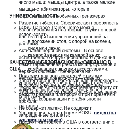
число мышц: мышцы центра, а также мелкие
мышцы-стабилизаторы, которые
УНИВЕРСАЛЬНОСТЬ
«простаивают» на обычных тренажерах.
Развитие гибкости. Сферическая поверхность
ВОSU Balance Trainer Home можно
балансировочной платформы служит опорой
использовать
для тела при выполнении упражнений на
в положении стоя, с опорой на колени,
растяжку.
сидя или лежа;
Активация нервной системы. В основе
камерой вверх или камерой вниз;
естественного и функционального движения
КАЧЕСТВО И БЕЗОПАСНОСТЬ. СДЕЛАНО В
как полноценный тренажер или в
лежит гармоничная работа мышц, суставов и
США
комбинации с другими аксессуарами.
нервной системы. Тренировка на
Подходит для пользователей с разным
нестабильной поверхности — один из
Запатентованная нескользящая поверхность.
уровнем физической подготовки: от детей и
способов улучшить их взаимодействие.
Технология Anti-Burst обеспечивает защиту от
пожилых людей до профессиональных
Уменьшение риска травмы за счет улучшения
резкого разрыва платформы при порезе или
спортсменов.
баланса, координации и стабильности
проколе.
суставов.
Не содержит латекс. Не содержит
Упражнения на платформе BOSU:
видео (на
запрещенные фталаты.
английском языке)
.
Продукт изготовлен в США в соответствии с
американскими стандартами качества.