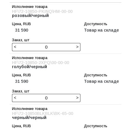
HF\72-10850-PKINQ\HM-00-00
розовый/черный
31 590
Товар на складе
<
>
HF\72-10850-2XPQ\00-00-00
голубой/черный
31 590
Товар на складе
<
>
HF\72-10850BLKBLK\BK-65-00
черный/черный