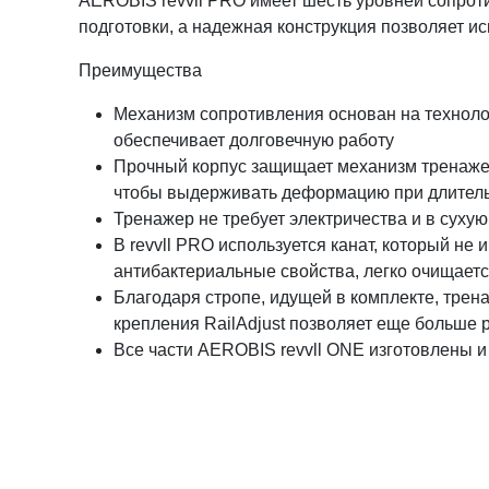
AEROBIS revvll PRO имеет шесть уровней сопрот
подготовки, а надежная конструкция позволяет ис
Преимущества
Механизм сопротивления основан на технолог
обеспечивает долговечную работу
Прочный корпус защищает механизм тренажер
чтобы выдерживать деформацию при длител
Тренажер не требует электричества и в суху
В revvll PRO используется канат, который не
антибактериальные свойства, легко очищается
Благодаря стропе, идущей в комплекте, трен
крепления RailAdjust позволяет еще больше
Все части AEROBIS revvll ONE изготовлены и