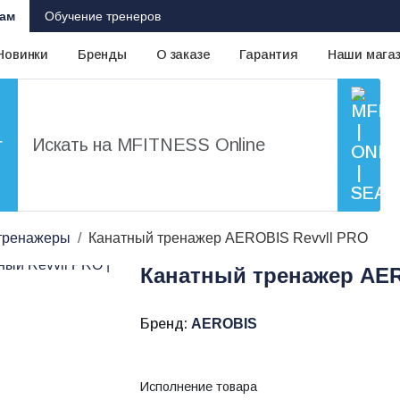
ам
Обучение тренеров
Новинки
Бренды
О заказе
Гарантия
Наши мага
г
тренажеры
Канатный тренажер AEROBIS Revvll PRO
Канатный тренажер AER
Бренд:
AEROBIS
Исполнение товара