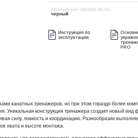
AB\revvll-pro-2018\00-00-00
черный
Инструкция по
Основн
эксплуатации
упражне
тренаж
PRO
ми канатных тренажеров, но при этом гораздо более компак
ния. Уникальная конструкция тренажера создает новый вид
вивая силу, ловкость и координацию. Разнообразие выполн
ов хвата и высоте монтажа.