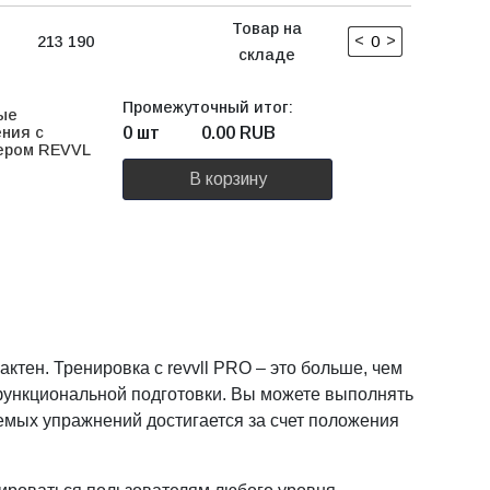
Товар на
<
>
213 190
складе
Промежуточный итог:
ые
ния с
0 шт
0.00
RUB
ером REVVL
В корзину
тен. Тренировка с revvll PRO – это больше, чем
 функциональной подготовки. Вы можете выполнять
яемых упражнений достигается за счет положения