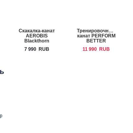
енная
Скакалка-канат
Тренировочный
AEROBIS
канат PERFORM
Blackthorn
BETTER
Battle Jump
Training Ropes
7 990
RUB
11 990
RUB
Rope
12m
ть