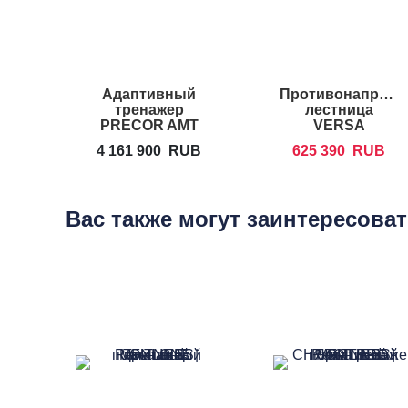
Адаптивный
Противонаправл
тренажер
лестница
PRECOR AMT
VERSA
Open Stride 885
CLIMBER CL-
4 161 900
RUB
625 390
RUB
108 HP
Вас также могут заинтересова